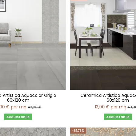
Artistica Aquacolor Grigio
Ceramica Artistica Aquaco
60x120 cm
60x120 cm
,00 €
per mq
13,00 €
per mq
48,80 €
48,8
Acquistabile
Acquistabile
-81,78%