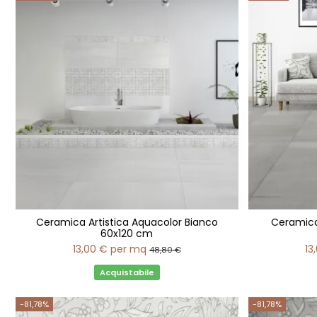
Ceramica Artistica Aquacolor Bianco
Ceramica 
60x120 cm
13,00 €
per mq
13
48,80 €
Acquistabile
-81,78%
-81,78%