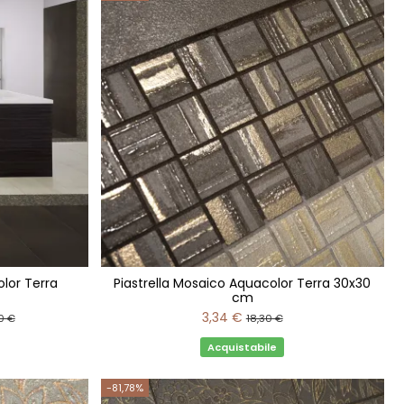
lor Terra
Piastrella Mosaico Aquacolor Terra 30x30
cm
3,34 €
0 €
18,30 €
Acquistabile
-81,78%