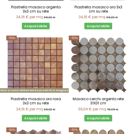
Piastrella mosaico argento
Piastrella mosaico oro 3x3
3x3 cm su rete
cm su rete
34,16 €
per mq
34,16 €
per mq
68,32 €
68,32 €
Acquistabile
Acquistabile
-50%
-50%
Non ci sono abbastanza prodotti in magazzino
Piastrella mosaico oro rosa
Mosaico cerchi argento rete
3x3 cm su rete
31X31 cm
34,16 €
per mq
39,04 €
per mq
68,32 €
78,08 €
Acquistabile
Acquistabile
-50%
-50%