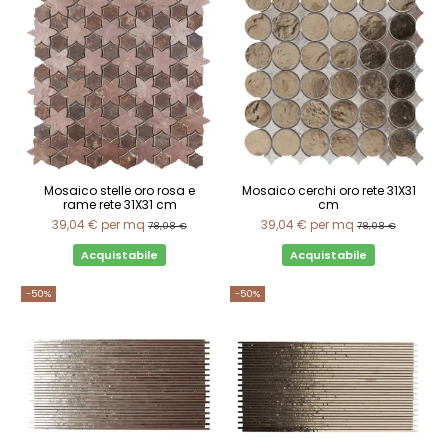
Mosaico stelle oro rosa e
Mosaico cerchi oro rete 31X31
rame rete 31X31 cm
cm
39,04 €
per mq
39,04 €
per mq
78,08 €
78,08 €
Acquistabile
Acquistabile
-50%
-50%