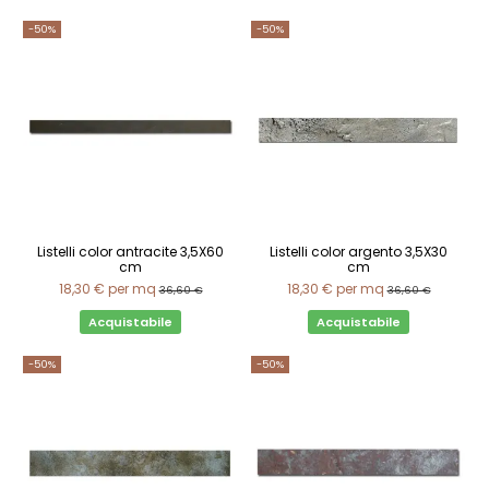
-50%
-50%
Listelli color antracite 3,5X60
Listelli color argento 3,5X30
cm
cm
18,30 €
per mq
18,30 €
per mq
36,60 €
36,60 €
Acquistabile
Acquistabile
-50%
-50%