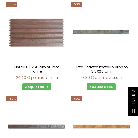
-50%
-50%
Listelli 0,8x60 cm su rete
Listelli effetto metallo bronzo
rame
3,5X60 cm
24,40 €
per mq
18,30 €
per mq
48,80 €
36,60 €
Acquistabile
Acquistabile
FILTRO
-50%
-50%