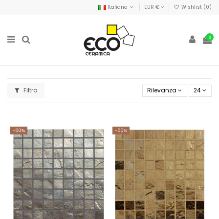
Italiano
EUR €
Wishlist (
0
)
0
Filtro
Rilevanza
24
-50%
-50%