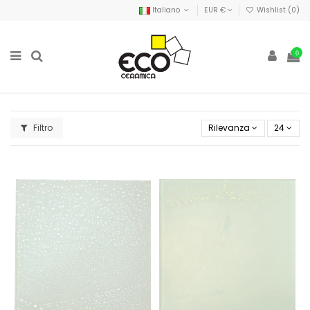
Italiano
EUR €
Wishlist (
0
)
0
Filtro
Rilevanza
24