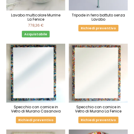
Lavabo multicolore Murrine
Tripode in ferro battuto senza
La Fenice
Lavabo
778,36 €
Richiedi preventivo
Acquistabile
Specchio con cornice in
Specchio con cornice in
Vetro di Murano Casanova
Vetro di Murano La Fenice
Richiedi preventivo
Richiedi preventivo