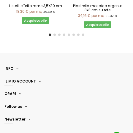
Listelli effetto rame 3,5X30 cm
Piastrella mosaico argento
3x3 cm su rete
18,30 €
per mq
36,60 €
34,16 €
per mq
68,32 €
Acquistabile
Acquistabile
INFO
IL MIO ACCOUNT
ORARI
Follow us
Newsletter