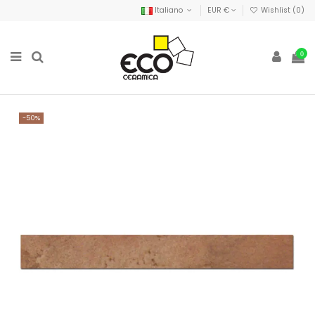
Italiano
EUR €
Wishlist (
0
)
0
-50%