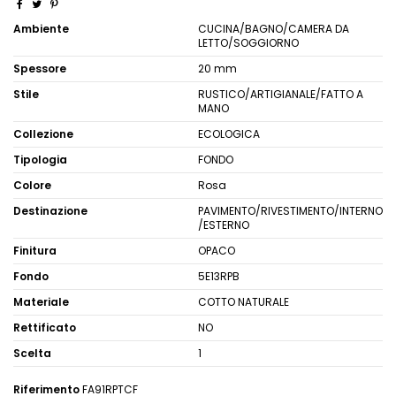
Ambiente
CUCINA/BAGNO/CAMERA DA
LETTO/SOGGIORNO
Spessore
20 mm
Stile
RUSTICO/ARTIGIANALE/FATTO A
MANO
Collezione
ECOLOGICA
Tipologia
FONDO
Colore
Rosa
Destinazione
PAVIMENTO/RIVESTIMENTO/INTERNO
/ESTERNO
Finitura
OPACO
Fondo
5E13RPB
Materiale
COTTO NATURALE
Rettificato
NO
Scelta
1
Riferimento
FA91RPTCF