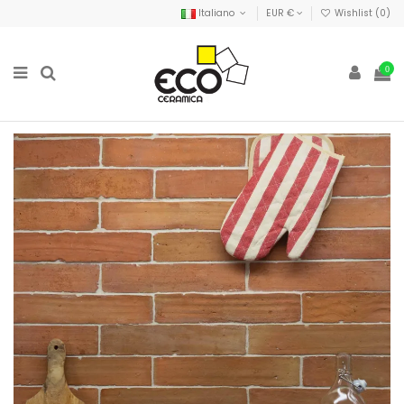
Italiano
EUR €
Wishlist (
0
)
0