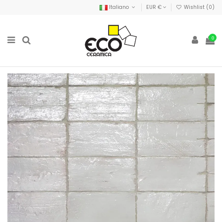
Italiano
EUR €
Wishlist (
0
)
0