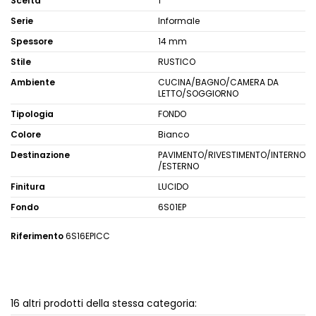
Scelta
1
Serie
Informale
Spessore
14 mm
Stile
RUSTICO
Ambiente
CUCINA/BAGNO/CAMERA DA
LETTO/SOGGIORNO
Tipologia
FONDO
Colore
Bianco
Destinazione
PAVIMENTO/RIVESTIMENTO/INTERNO
/ESTERNO
Finitura
LUCIDO
Fondo
6S01EP
Riferimento
6S16EPICC
16 altri prodotti della stessa categoria: