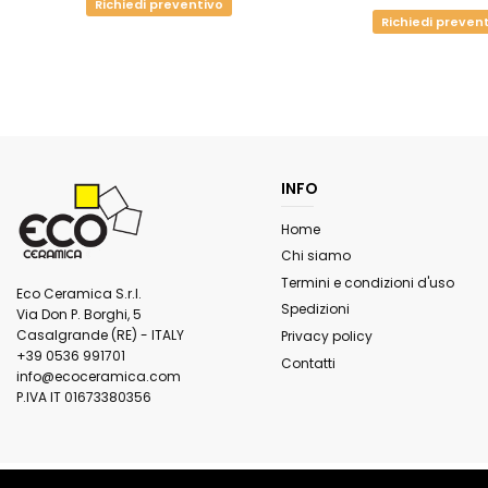
Richiedi preventivo
Richiedi preven
INFO
Home
Chi siamo
Termini e condizioni d'uso
Eco Ceramica S.r.l.
Spedizioni
Via Don P. Borghi, 5
Casalgrande (RE) - ITALY
Privacy policy
+39 0536 991701
Contatti
info@ecoceramica.com
P.IVA IT 01673380356