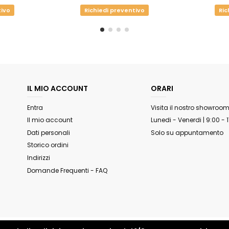
tivo
Richiedi preventivo
Ric
IL MIO ACCOUNT
ORARI
Entra
Visita il nostro showroo
Il mio account
Lunedi - Venerdi | 9:00 - 
Dati personali
Solo su appuntamento
Storico ordini
Indirizzi
Domande Frequenti - FAQ