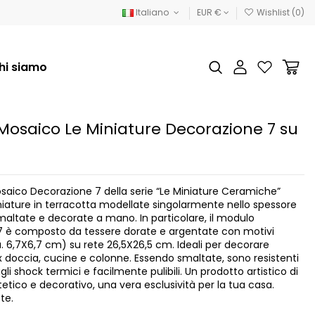
Italiano
EUR €
Wishlist (
0
)
hi siamo
Mosaico Le Miniature Decorazione 7 su
saico Decorazione 7 della serie “Le Miniature Ceramiche”
iature in terracotta modellate singolarmente nello spessore
smaltate e decorate a mano. In particolare, il modulo
7 è composto da tessere dorate e argentate con motivi
a. 6,7X6,7 cm) su rete 26,5X26,5 cm. Ideali per decorare
x doccia, cucine e colonne. Essendo smaltate, sono resistenti
agli shock termici e facilmente pulibili. Un prodotto artistico di
tetico e decorativo, una vera esclusività per la tua casa.
te.