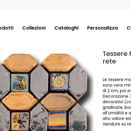
odotti
Collezioni
Cataloghi
Personalizza
C
Tessere 
rete
Le tessere mo
sono vere min
di 2 cm, poi 
Decorazione 
decorativi (c
gradinate, bo
all’umidità e 
alto valore es
Vendute su re