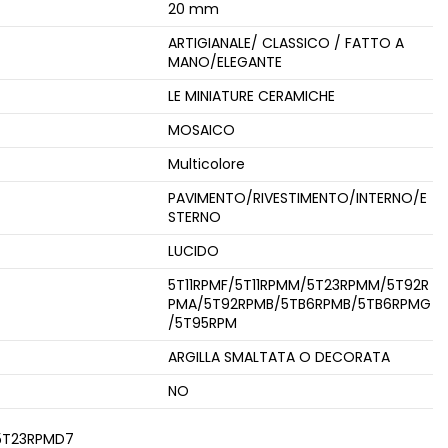
20 mm
ARTIGIANALE/ CLASSICO / FATTO A
MANO/ELEGANTE
LE MINIATURE CERAMICHE
MOSAICO
Multicolore
e
PAVIMENTO/RIVESTIMENTO/INTERNO/E
STERNO
LUCIDO
5T11RPMF/5T11RPMM/5T23RPMM/5T92R
PMA/5T92RPMB/5TB6RPMB/5TB6RPMG
/5T95RPM
ARGILLA SMALTATA O DECORATA
NO
5T23RPMD7