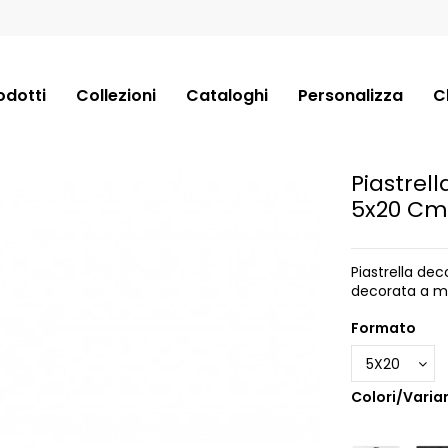
odotti
Collezioni
Cataloghi
Personalizza
C
Piastrel
5x20 Cm
Piastrella dec
decorata a m
Formato
Colori/Varian