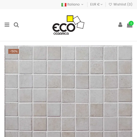
Italiano
EUR €
Wishlist (
0
)
0
-50%