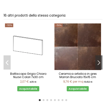
16 altri prodotti della stessa categoria:
-50%
-50%
Battiscopa Grigio Chiaro
Ceramica artistica in gres
Nuovi Colori 7x30 cm
Marron Bruciato 15x15 cm
2,07 €
9,76 €
per mq
4,15 €
19,52 €
Acquistabile
Acquistabile