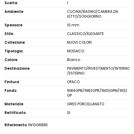
Scelta
1
Ambiente
CUCINA/BAGNO/CAMERA DA
LETTO/SOGGIORNO
Spessore
10 mm
Stile
CLASSICO/ELEGANTE
Collezione
NUOVI COLORI
Tipologia
MOSAICO
Colore
Bianco
Destinazione
PAVIMENTO/RIVESTIMENTO/INTERNO
/ESTERNO
Finitura
OPACO
Fondo
1N84GPB/1NB2GPR/1M33GPM/1N32
GP
Materiale
GRES PORCELLANATO
Rettificato
SI
Riferimento
1W13GRBRE