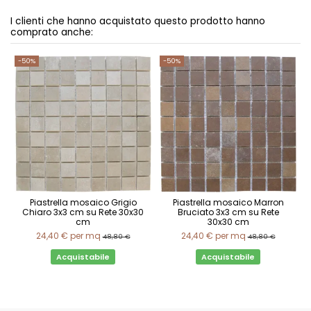
I clienti che hanno acquistato questo prodotto hanno
comprato anche:
-50%
-50%
Piastrella mosaico Grigio
Piastrella mosaico Marron
Chiaro 3x3 cm su Rete 30x30
Bruciato 3x3 cm su Rete
cm
30x30 cm
24,40 €
per mq
24,40 €
per mq
48,80 €
48,80 €
Acquistabile
Acquistabile