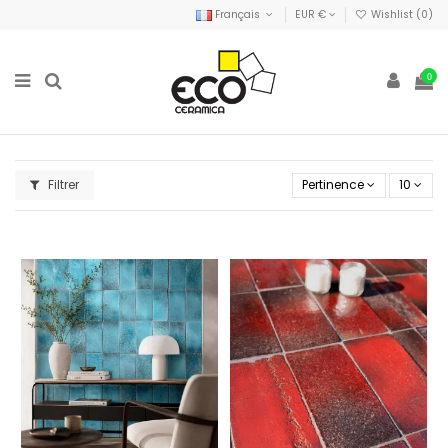
Français
EUR €
Wishlist (
0
)
0
Filtrer
Pertinence
10