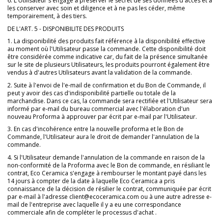
6. L'Utilisateur s'engage à préserver le secret de ses données d'accès et à
les conserver avec soin et diligence et à ne pas les céder, même
temporairement, à des tiers.
DE L'ART. 5 - DISPONIBILITE DES PRODUITS
1. La disponibilité des produits fait référence à la disponibilité effective
au moment où l'Utilisateur passe la commande. Cette disponibilité doit
être considérée comme indicative car, du fait de la présence simultanée
sur le site de plusieurs Utilisateurs, les produits pourront également être
vendus à d'autres Utilisateurs avant la validation de la commande.
2. Suite à l'envoi de l'e-mail de confirmation et du Bon de Commande, il
peut y avoir des cas d'indisponibilité partielle ou totale de la
marchandise. Dans ce cas, la commande sera rectifiée et l'Utilisateur sera
informé par e-mail du bureau commercial avec l'élaboration d'un
nouveau Proforma à approuver par écrit par e-mail par l'Utilisateur.
3. En cas d'incohérence entre la nouvelle proforma et le Bon de
Commande, l'Utilisateur aura le droit de demander l'annulation de la
commande.
4. Si l'Utilisateur demande l'annulation de la commande en raison de la
non-conformité de la Proforma avec le Bon de commande, en résiliant le
contrat, Eco Ceramica s'engage à rembourser le montant payé dans les
14 jours à compter de la date à laquelle Eco Ceramica a pris
connaissance de la décision de résilier le contrat, communiquée par écrit
par e-mail à l'adresse client@ecoceramica.com ou à une autre adresse e-
mail de l'entreprise avec laquelle il y a eu une correspondance
commerciale afin de compléter le processus d'achat .