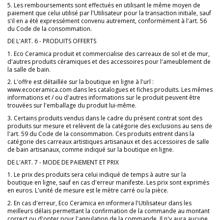
5. Les remboursements sont effectués en utilisant le même moyen de
paiement que celui utilisé par l'Utilisateur pour la transaction initiale, sauf
s'il en a été expressément convenu autrement, conformément à l'art. 56
du Code de la consommation.
DE L'ART. 6 - PRODUITS OFFERTS
1. Eco Ceramica produit et commercialise des carreaux de sol et de mur,
d'autres produits céramiques et des accessoires pour l'ameublement de
la salle de bain.
2. L'offre est détaillée sur la boutique en ligne à l'url :
www.ecoceramica.com dans les catalogues et fiches produits. Les mêmes
informations et / ou d'autres informations sur le produit peuvent être
trouvées sur l'emballage du produit lui-même.
3. Certains produits vendus dans le cadre du présent contrat sont des
produits sur mesure et relèvent de la catégorie des exclusions au sens de
l'art. 59 du Code de la consommation. Ces produits entrent dans la
catégorie des carreaux artistiques artisanaux et des accessoires de salle
de bain artisanaux, comme indiqué sur la boutique en ligne.
DE L'ART. 7 - MODE DE PAIEMENT ET PRIX
1. Le prix des produits sera celui indiqué de temps à autre sur la
boutique en ligne, sauf en cas d'erreur manifeste. Les prix sont exprimés
en euros. L'unité de mesure est le mètre carré ou la pièce.
2. En cas d'erreur, Eco Ceramica en informera l'Utilisateur dans les
meilleurs délais permettant la confirmation de la commande au montant
correct ou d'opter pour l'annulation de la commande. Il n'y aura aucune