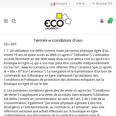
Français
EUR €
Wishlist (
0
)
0
Termini e condizioni d'uso
DE L'ART.
1 1. Un utilisateur est défini comme toute personne physique âgée d'au
moins 16 ans et ayant accès au Web (ci-après l'"Utilisateur"). L'utilisateur
accède librement au site Web www.shop.ecoceramica.com (ci-après la «
boutique en ligne »), qui à son tour peut être consulté indépendamment
ou via l'url : www.ecoceramica.com référent d'Eco Ceramica SpA (ci-après
le « Site » Et" Eco Ceramica "). La navigation et la transmission d'un bon de
commande sur la Boutique en ligne impliquent l'acceptation des
Conditions et Politiques de protection des données indiquées sur la
Boutique en ligne et sur le Site.
2. Les présentes conditions générales de vente (ci-après les "Conditions
de Vente") s'appliquent à la vente de produits dans lesquels l'Utilisateur
est défini comme un consommateur au sens de l'art. 3 du Code de la
consommation, également "personne physique agissant à des fins
étrangères à l'entrepreneuriat, au commerce, à l'artisanat", avec une
référence exclusive aux achats effectués sur la boutique en ligne
conformément aux dispositions de la partie III (La relation avec le