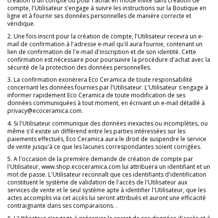
création d'un compte ou pour l'achat en mode invité sans création de
compte, l'Utilisateur s'engage à suivre les instructions sur la Boutique en
ligne et à fournir ses données personnelles de manière correcte et
véridique.
2. Une fois inscrit pour la création de compte, l'Utilisateur recevra un e-
mail de confirmation à l'adresse e-mail qu'il aura fournie, contenant un
lien de confirmation de l'e-mail d'inscription et de son identité. Cette
confirmation est nécessaire pour poursuivre la procédure d'achat avec la
sécurité de la protection des données personnelles.
3. La confirmation exonérera Eco Ceramica de toute responsabilité
concernant les données fournies par l'Utilisateur. L'Utilisateur s'engage à
informer rapidement Eco Ceramica de toute modification de ses
données communiquées à tout moment, en écrivant un e-mail détaillé à
privacy@ecoceramica.com.
4. Si l'Utilisateur communique des données inexactes ou incomplètes, ou
même s'il existe un différend entre les parties intéressées sur les
paiements effectués, Eco Ceramica aura le droit de suspendre le service
de vente jusqu'à ce que les lacunes correspondantes soient corrigées.
5. A l'occasion de la première demande de création de compte par
l'Utilisateur, www.shop.ecoceramica.com lui attribuera un identifiant et un
mot de passe. L'Utilisateur reconnaît que ces identifiants d'identification
constituent le système de validation de l'accès de l'Utilisateur aux
services de vente et le seul système apte à identifier l'Utilisateur, que les
actes accomplis via cet accès lui seront attribués et auront une efficacité
contraignante dans ses comparaisons. .