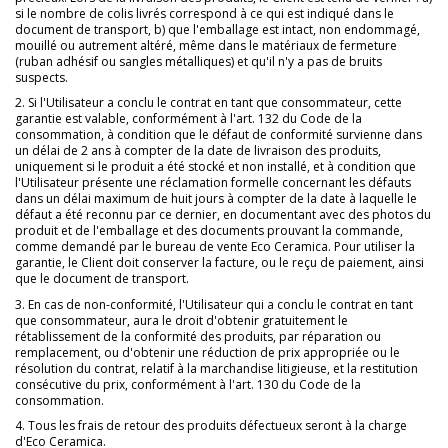
si le nombre de colis livrés correspond à ce qui est indiqué dans le
document de transport, b) que l'emballage est intact, non endommagé,
mouillé ou autrement altéré, même dans le matériaux de fermeture
(ruban adhésif ou sangles métalliques) et qu'il n'y a pas de bruits
suspects.
2. Si l'Utilisateur a conclu le contrat en tant que consommateur, cette
garantie est valable, conformément à l'art. 132 du Code de la
consommation, à condition que le défaut de conformité survienne dans
un délai de 2 ans à compter de la date de livraison des produits,
uniquement si le produit a été stocké et non installé, et à condition que
l'Utilisateur présente une réclamation formelle concernant les défauts
dans un délai maximum de huit jours à compter de la date à laquelle le
défaut a été reconnu par ce dernier, en documentant avec des photos du
produit et de l'emballage et des documents prouvant la commande,
comme demandé par le bureau de vente Eco Ceramica. Pour utiliser la
garantie, le Client doit conserver la facture, ou le reçu de paiement, ainsi
que le document de transport.
3. En cas de non-conformité, l'Utilisateur qui a conclu le contrat en tant
que consommateur, aura le droit d'obtenir gratuitement le
rétablissement de la conformité des produits, par réparation ou
remplacement, ou d'obtenir une réduction de prix appropriée ou le
résolution du contrat, relatif à la marchandise litigieuse, et la restitution
consécutive du prix, conformément à l'art. 130 du Code de la
consommation.
4. Tous les frais de retour des produits défectueux seront à la charge
d'Eco Ceramica.