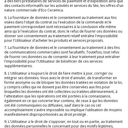
à des tiers prestataires de services de paiement et d'expédition ainsi que
des contacts informatifs sur les activités et services du Site, les offres d'un
nature commerciale d'Eco Ceramica.
6. La fourniture de données et le consentement au traitement aux fins
visées dans l'objet du contrat ou l'exécution de la commande et le
paiement correspondant sont nécessaires à la conclusion elle-même
ainsi qu'à l'exécution du contrat, donc le refus de fournir ces données ou
donner son consentement au traitement relatif entraîne l'impossibilité
pour l'Utilisateur d'acheter les produits et services proposés.
7. La fourniture de données et le consentement au traitement à des fins
de communications commerciales sont facultatifs. Toutefois, tout refus
de fournir ces données ou de consentir à leur traitement peut entraîner
l'impossibilité pour l'Utilisateur de bénéficier de ces services
supplémentaires.
8. L'Utilisateur a toujours le droit de faire mettre à jour, corriger ou
intégrer ses données. Vous avez le droit d'annuler, de transformer en
forme anonyme ou de bloquer les données traitées en violation de la loi,
y compris celles qui ne doivent pas être conservées aux fins pour
lesquelles les données ont été collectées ou traitées ultérieurement, à
l'attestation que les opérations ont été portées à la connaissance,
également en ce qui concerne leur contenu, de ceux à qui les données
ont été communiquées ou diffusées, sauf dans le cas où cet
accomplissement s'avère impossible ou implique l'utilisation de moyens
manifestement disproportionnés au droit protégé .
9. L'Utilisateur a le droit de s'opposer, en tout ou en partie, au traitement
des données personnelles le concernant pour des motifs légitimes,