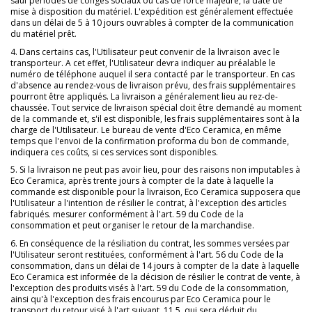
sauf périodes de congés sociaux ou cas de force majeure, la date de
mise à disposition du matériel. L'expédition est généralement effectuée
dans un délai de 5 à 10 jours ouvrables à compter de la communication
du matériel prêt.
4. Dans certains cas, l'Utilisateur peut convenir de la livraison avec le
transporteur. A cet effet, l'Utilisateur devra indiquer au préalable le
numéro de téléphone auquel il sera contacté par le transporteur. En cas
d'absence au rendez-vous de livraison prévu, des frais supplémentaires
pourront être appliqués. La livraison a généralement lieu au rez-de-
chaussée. Tout service de livraison spécial doit être demandé au moment
de la commande et, s'il est disponible, les frais supplémentaires sont à la
charge de l'Utilisateur. Le bureau de vente d'Eco Ceramica, en même
temps que l'envoi de la confirmation proforma du bon de commande,
indiquera ces coûts, si ces services sont disponibles.
5. Si la livraison ne peut pas avoir lieu, pour des raisons non imputables à
Eco Ceramica, après trente jours à compter de la date à laquelle la
commande est disponible pour la livraison, Eco Ceramica supposera que
l'Utilisateur a l'intention de résilier le contrat, à l'exception des articles
fabriqués. mesurer conformément à l'art. 59 du Code de la
consommation et peut organiser le retour de la marchandise.
6. En conséquence de la résiliation du contrat, les sommes versées par
l'Utilisateur seront restituées, conformément à l'art. 56 du Code de la
consommation, dans un délai de 14 jours à compter de la date à laquelle
Eco Ceramica est informée de la décision de résilier le contrat de vente, à
l'exception des produits visés à l'art. 59 du Code de la consommation,
ainsi qu'à l'exception des frais encourus par Eco Ceramica pour le
transport du retour visé à l'art suivant. 11.5, qui sera déduit du