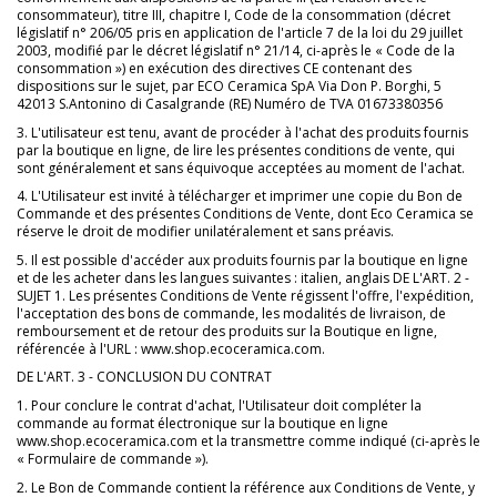
consommateur), titre III, chapitre I, Code de la consommation (décret
législatif n° 206/05 pris en application de l'article 7 de la loi du 29 juillet
2003, modifié par le décret législatif n° 21/14, ci-après le « Code de la
consommation ») en exécution des directives CE contenant des
dispositions sur le sujet, par ECO Ceramica SpA Via Don P. Borghi, 5
42013 S.Antonino di Casalgrande (RE) Numéro de TVA 01673380356
3. L'utilisateur est tenu, avant de procéder à l'achat des produits fournis
par la boutique en ligne, de lire les présentes conditions de vente, qui
sont généralement et sans équivoque acceptées au moment de l'achat.
4. L'Utilisateur est invité à télécharger et imprimer une copie du Bon de
Commande et des présentes Conditions de Vente, dont Eco Ceramica se
réserve le droit de modifier unilatéralement et sans préavis.
5. Il est possible d'accéder aux produits fournis par la boutique en ligne
et de les acheter dans les langues suivantes : italien, anglais DE L'ART. 2 -
SUJET 1. Les présentes Conditions de Vente régissent l'offre, l'expédition,
l'acceptation des bons de commande, les modalités de livraison, de
remboursement et de retour des produits sur la Boutique en ligne,
référencée à l'URL : www.shop.ecoceramica.com.
DE L'ART. 3 - CONCLUSION DU CONTRAT
1. Pour conclure le contrat d'achat, l'Utilisateur doit compléter la
commande au format électronique sur la boutique en ligne
www.shop.ecoceramica.com et la transmettre comme indiqué (ci-après le
« Formulaire de commande »).
2. Le Bon de Commande contient la référence aux Conditions de Vente, y