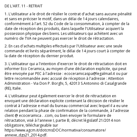
DE L'ART. 11 - RETRAIT
1. L'utilisateur a le droit de résilier le contrat d'achat sans aucune pénalité
et sans en préciser le motif, dans un délai de 14 jours calendaires,
conformément à l'art. 52 du Code de la consommation, à compter de la
date de réception des produits, dans laquelle l'Utilisateur acquiert la
possession physique des biens. Les utilisateurs qui achètent avec un
numéro de TVA ne peuvent pas exercer le droit de rétractation.
2. En cas d'achats multiples effectués par l'Utilisateur avec une seule
commande et livrés séparément, le délai de 14 jours court à compter de
la date de réception du dernier produit.
3. L'utilisateur qui a l'intention d'exercer le droit de rétractation doit en
informer Eco Ceramica, au moyen d'une déclaration explicite, qui peut
être envoyée par PEC à l'adresse : ecoceramicaspa@legalmail.it ou par
lettre recommandée avec accusé de réception à l'adresse : Attention
Administration - Via Don P. Borghi, 5, 42013 S.Antonino di Casalgrande
(RE), Italie.
4. L'utilisateur peut également exercer le droit de rétractation en
envoyant une déclaration explicite contenant la décision de résilier le
contrat à l'adresse e-mail du bureau commercial avec lequel il a eu une
relation pendant la phase de confirmation de la commande, à l'adresse
client @ ecoceramica . .com, ou bien envoyer le formulaire de
rétractation, visé à l'annexe I, partie B, décret législatif 21/2014 non
obligatoire, téléchargeable sur
https://www.agcm.it/dotcmsDOC/normativa/consumatore/
annexe_dgs21_2014.pdf.