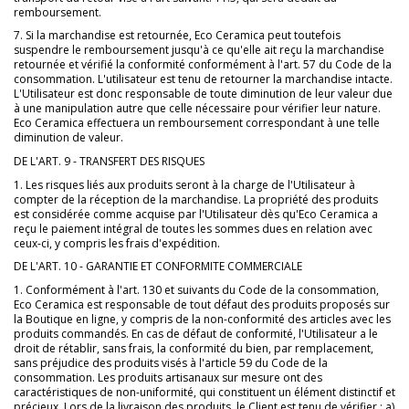
remboursement.
7. Si la marchandise est retournée, Eco Ceramica peut toutefois
suspendre le remboursement jusqu'à ce qu'elle ait reçu la marchandise
retournée et vérifié la conformité conformément à l'art. 57 du Code de la
consommation. L'utilisateur est tenu de retourner la marchandise intacte.
L'Utilisateur est donc responsable de toute diminution de leur valeur due
à une manipulation autre que celle nécessaire pour vérifier leur nature.
Eco Ceramica effectuera un remboursement correspondant à une telle
diminution de valeur.
DE L'ART. 9 - TRANSFERT DES RISQUES
1. Les risques liés aux produits seront à la charge de l'Utilisateur à
compter de la réception de la marchandise. La propriété des produits
est considérée comme acquise par l'Utilisateur dès qu'Eco Ceramica a
reçu le paiement intégral de toutes les sommes dues en relation avec
ceux-ci, y compris les frais d'expédition.
DE L'ART. 10 - GARANTIE ET CONFORMITE COMMERCIALE
1. Conformément à l'art. 130 et suivants du Code de la consommation,
Eco Ceramica est responsable de tout défaut des produits proposés sur
la Boutique en ligne, y compris de la non-conformité des articles avec les
produits commandés. En cas de défaut de conformité, l'Utilisateur a le
droit de rétablir, sans frais, la conformité du bien, par remplacement,
sans préjudice des produits visés à l'article 59 du Code de la
consommation. Les produits artisanaux sur mesure ont des
caractéristiques de non-uniformité, qui constituent un élément distinctif et
précieux. Lors de la livraison des produits, le Client est tenu de vérifier : a)