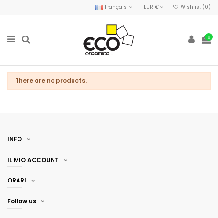
Français
EUR €
Wishlist (
0
)
0
There are no products.
INFO
IL MIO ACCOUNT
ORARI
Follow us