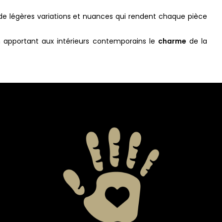
de légères variations et nuances qui rendent chaque pièce
n apportant aux intérieurs contemporains le
charme
de la