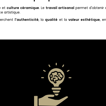
e et
culture céramique
. Le
travail artisanal
permet d'obtenir 
e artistique.
cherchent
l'authenticité
, la
qualité
et la
valeur
esthétique
, e