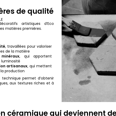
ères de qualité
LE
oratifs artistiques d’Eco
des matières premières.
ité
, travaillées pour valoriser
les de la matière
n
minéraux
, qui apportent
 luminosité
ion
artisanaux
, qui mettent
la production
t technique permet d’obtenir
ues, aux textures riches et à
en céramique qui deviennent de