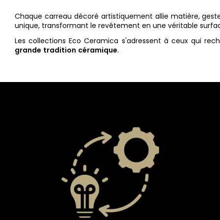
Chaque carreau décoré artistiquement allie matière, gest
unique, transformant le revêtement en une véritable surfac
Les collections Eco Ceramica s'adressent à ceux qui re
grande
tradition
céramique
.