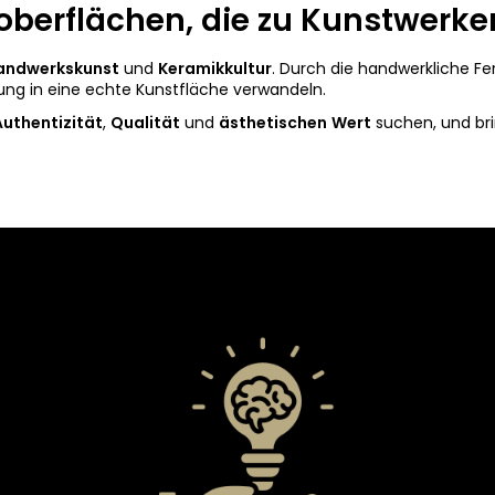
berflächen, die zu Kunstwerk
andwerkskunst
und
Keramikkultur
. Durch die handwerkliche Fe
ng in eine echte Kunstfläche verwandeln.
Authentizität
,
Qualität
und
ästhetischen
Wert
suchen, und br