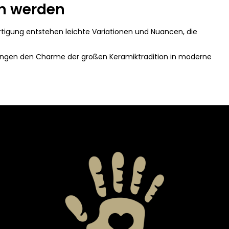
en werden
rtigung entstehen leichte Variationen und Nuancen, die
ingen den Charme der großen Keramiktradition in moderne