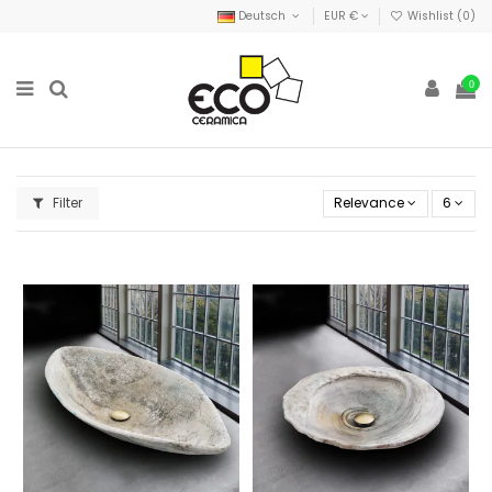
Deutsch
EUR €
Wishlist (
0
)
0
Filter
Relevance
6