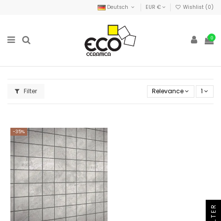
Deutsch
EUR €
Wishlist (
0
)
0
Filter
Relevance
1
-35%
FILTER