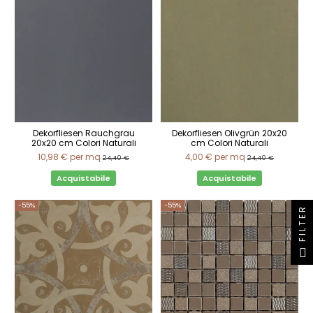
Dekorfliesen Rauchgrau
Dekorfliesen Olivgrün 20x20
20x20 cm Colori Naturali
cm Colori Naturali
10,98 €
per mq
4,00 €
per mq
24,40 €
24,40 €
Acquistabile
Acquistabile
-55%
-55%
FILTER