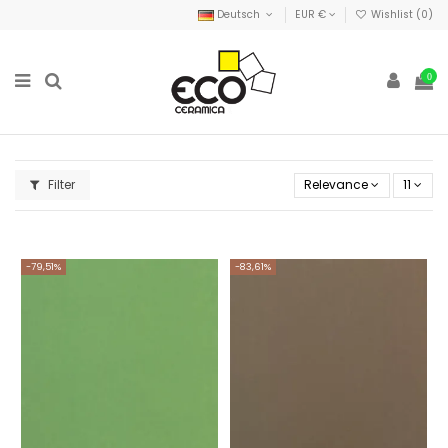
Deutsch
EUR €
Wishlist (
0
)
0
Filter
Relevance
11
-79,51%
-83,61%