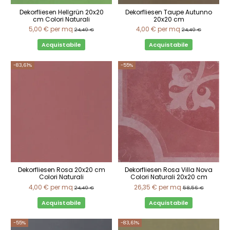
Dekorfliesen Hellgrün 20x20
Dekorfliesen Taupe Autunno
cm Colori Naturali
20x20 cm
5,00 €
per mq
4,00 €
per mq
24,40 €
24,40 €
Acquistabile
Acquistabile
-83,61%
-55%
Dekorfliesen Rosa 20x20 cm
Dekorfliesen Rosa Villa Nova
Colori Naturali
Colori Naturali 20x20 cm
4,00 €
per mq
26,35 €
per mq
24,40 €
58,56 €
Acquistabile
Acquistabile
-55%
-83,61%