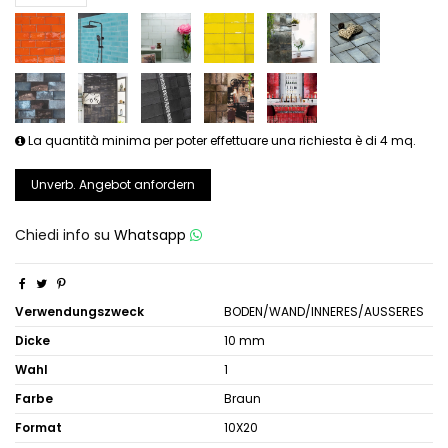
La quantità minima per poter effettuare una richiesta è di 4 mq.
Unverb. Angebot anfordern
Chiedi info su
Whatsapp
Verwendungszweck
BODEN/WAND/INNERES/AUSSERES
Dicke
10 mm
Wahl
1
Farbe
Braun
Format
10X20