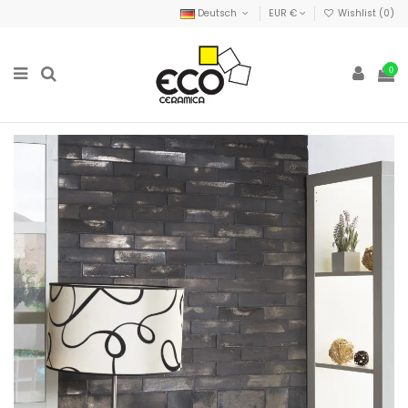
Deutsch
EUR €
Wishlist (
0
)
0