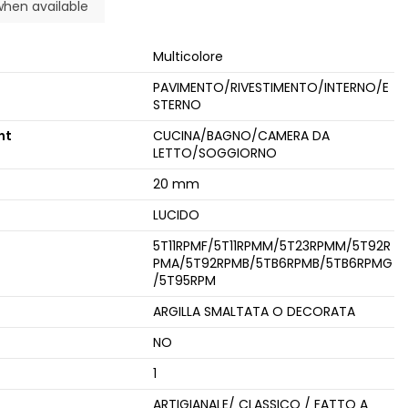
Multicolore
PAVIMENTO/RIVESTIMENTO/INTERNO/E
STERNO
nt
CUCINA/BAGNO/CAMERA DA
LETTO/SOGGIORNO
20 mm
LUCIDO
5T11RPMF/5T11RPMM/5T23RPMM/5T92R
PMA/5T92RPMB/5TB6RPMB/5TB6RPMG
/5T95RPM
ARGILLA SMALTATA O DECORATA
NO
1
ARTIGIANALE/ CLASSICO / FATTO A