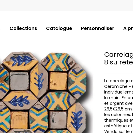
s
Collections
Catalogue
Personnaliser
A p
Carrelag
8 su ret
Le carrelage 
Ceramiche » s
individuellem
la main. En p
et argent ave
26,5X26,5 cm.
les colonnes. 
thermiques et 
esthétique et
Vendu sur le n