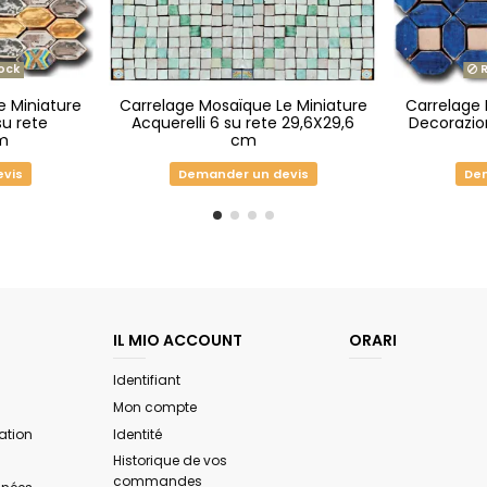
ock
R
e Miniature
Carrelage Mosaïque Le Miniature
Carrelage 
su rete
Acquerelli 6 su rete 29,6X29,6
Decorazion
cm
cm
evis
Demander un devis
Dem
IL MIO ACCOUNT
ORARI
Identifiant
Mon compte
ation
Identité
Historique de vos
commandes