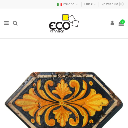
Italiano
EUR €
Wishlist (
0
)
0