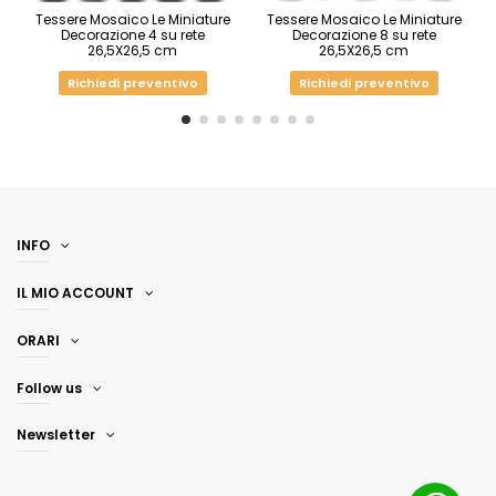
Tessere Mosaico Le Miniature
Tessere Mosaico Le Miniature
Decorazione 4 su rete
Decorazione 8 su rete
26,5X26,5 cm
26,5X26,5 cm
Richiedi preventivo
Richiedi preventivo
INFO
IL MIO ACCOUNT
ORARI
Follow us
Newsletter