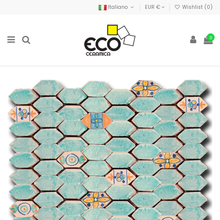
Italiano
EUR €
Wishlist (
0
)
0