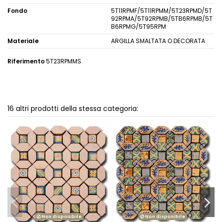
Fondo
5T11RPMF/5T11RPMM/5T23RPMD/5T
92RPMA/5T92RPMB/5TB6RPMB/5T
B6RPMG/5T95RPM
Materiale
ARGILLA SMALTATA O DECORATA
Riferimento
5T23RPMMS
16 altri prodotti della stessa categoria:
Non disponibile
Non disponibile