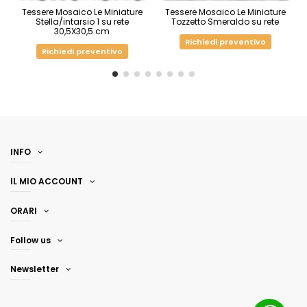
Tessere Mosaico Le Miniature
Tessere Mosaico Le Miniature
Stella/intarsio 1 su rete
Tozzetto Smeraldo su rete
30,5X30,5 cm
Richiedi preventivo
Richiedi preventivo
INFO
IL MIO ACCOUNT
ORARI
Follow us
Newsletter