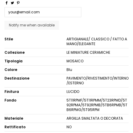
Stile
ARTIGIANALE/ CLASSICO / FATTO A
MANO/ELEGANTE
Collezione
LE MINIATURE CERAMICHE
Tipologia
MOSAICO
Colore
Blu
Destinazione
PAVIMENTO/RIVESTIMENTO/INTERNO
/ESTERNO
Finitura
LUCIDO
Fondo
5T11RPMF/5T11RPMM/5T23RPMD/5T
92RPMA/5T92RPMB/5TB6RPMB/5T
B6RPMG/5T95RPM
Materiale
ARGILLA SMALTATA O DECORATA
Rettificato
NO