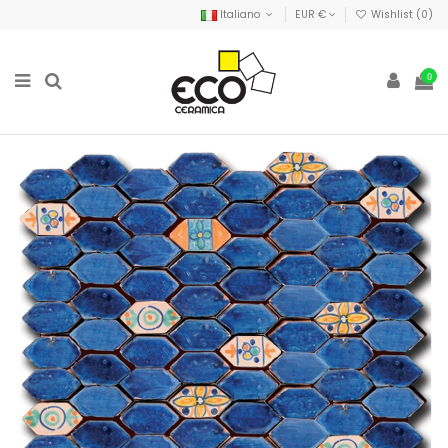
Italiano
EUR €
Wishlist (
0
)
0