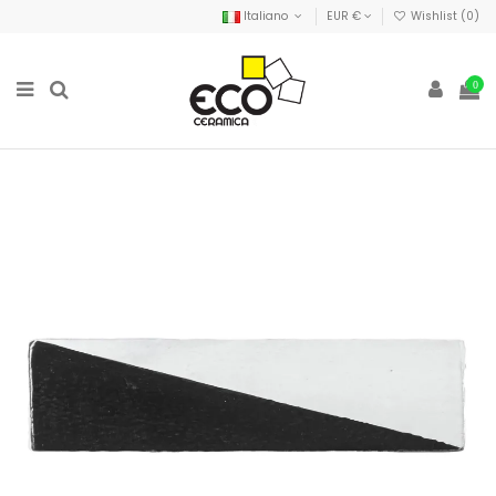
Italiano
EUR €
Wishlist (
0
)
0