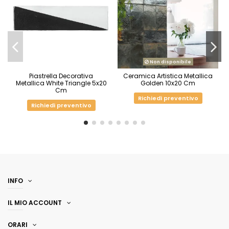
Non disponibile
Piastrella Decorativa
Ceramica Artistica Metallica
Metallica White Triangle 5x20
Golden 10x20 Cm
Cm
Richiedi preventivo
Richiedi preventivo
INFO
IL MIO ACCOUNT
ORARI