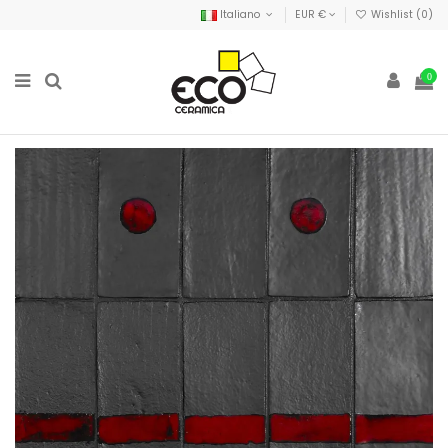
Italiano
EUR €
Wishlist (
0
)
0