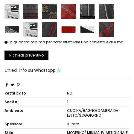
La quantità minima per poter effettuare una richiesta è di 4 mq.
Richiedi preventivo
Chiedi info su
Whatsapp
Rettificato
NO
Scelta
1
Ambiente
CUCINA/BAGNO/CAMERA DA
LETTO/SOGGIORNO
Spessore
10 mm
Stile
MODERNO/ MINIMALE/ ARTIGIANALE