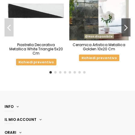
Non disponibile
Piastrella Decorativa
Ceramica Artistica Metallica
Metallica White Triangle 5x20
Golden 10x20 Cm
Cm
Richiedi preventivo
Richiedi preventivo
INFO
IL MIO ACCOUNT
ORARI