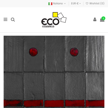
Italiano
EUR €
Wishlist (
0
)
0