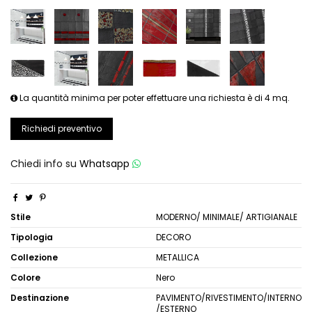
La quantità minima per poter effettuare una richiesta è di 4 mq.
Richiedi preventivo
Chiedi info su
Whatsapp
Stile
MODERNO/ MINIMALE/ ARTIGIANALE
Tipologia
DECORO
Collezione
METALLICA
Colore
Nero
Destinazione
PAVIMENTO/RIVESTIMENTO/INTERNO
/ESTERNO