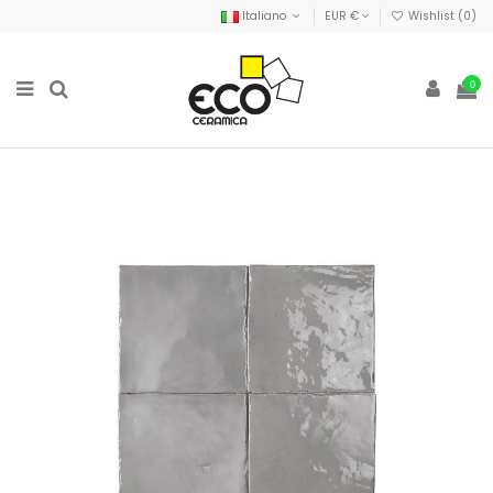
Italiano
EUR €
Wishlist (
0
)
0