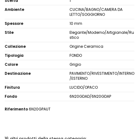
Scelta
1
Ambiente
CUCINA/BAGNO/CAMERA DA
LETTO/SOGGIORNO
Spessore
10 mm
Stile
Elegante/Moderno/Artigianale/Ru
stico
Collezione
Origine Ceramica
Tipologia
FONDO
Colore
Grigio
Destinazione
PAVIMENTO/RIVESTIMENTO/INTERNO
/ESTERNO
Finitura
LUCIDO/OPACO
Fondo
6N20GDAD/6N20GDAP
Riferimento
6N20GPAUT
16 altri prodotti della stessa categoria: