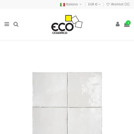
Italiano
EUR €
Wishlist (
0
)
0