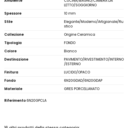
Ambiente
CUCINA/BAGNO/CAMERA DA
LETTO/SOGGIORNO
Spessore
10 mm
Stile
Elegante/Moderno/Artigianale/Ru
stico
Collezione
Origine Ceramica
Tipologia
FONDO
Colore
Bianco
Destinazione
PAVIMENTO/RIVESTIMENTO/INTERNO
/ESTERNO
Finitura
LUCIDO/OPACO
Fondo
6N20GDAD/6N20GDAP
Materiale
GRES PORCELLANATO
Riferimento
6N20GPCLA
16 altri prodotti della stessa categoria: