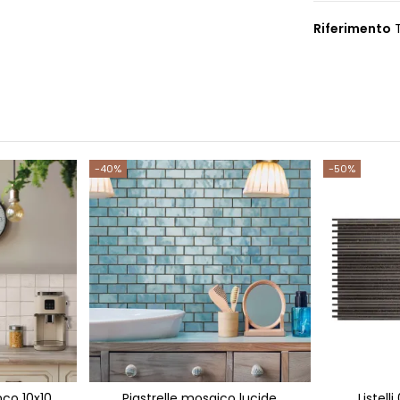
Riferimento
-40%
-50%
co 10x10
Piastrelle mosaico lucide
Listell