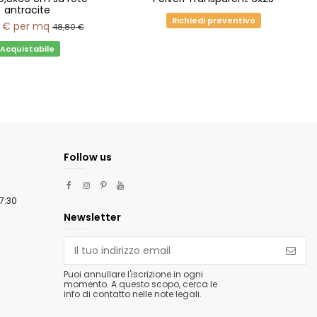
antracite
Richiedi preventivo
 €
per mq
48,80 €
Acquistabile
Follow us
m
17:30
Newsletter
Puoi annullare l'iscrizione in ogni
momento. A questo scopo, cerca le
info di contatto nelle note legali.