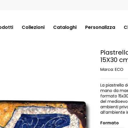
odotti
Collezioni
Cataloghi
Personalizza
C
Piastrell
15X30 c
Marca:
ECO
La piastrella 
mano da maest
formato 15x30 
del medioevo 
ambienti priv
all’ambiente in
Formato