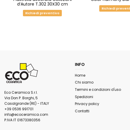
d’Autore T.302 30X30 cm
Richiedi preven
Richiedi preventivo
INFO
Home
Chi siamo
Termini e condizioni d'uso
Eco Ceramica S.r.l.
Spedizioni
Via Don P. Borghi, 5
Casalgrande (RE) - ITALY
Privacy policy
+39 0536 991701
Contatti
info@ecoceramica.com
P.IVA IT 01673380356