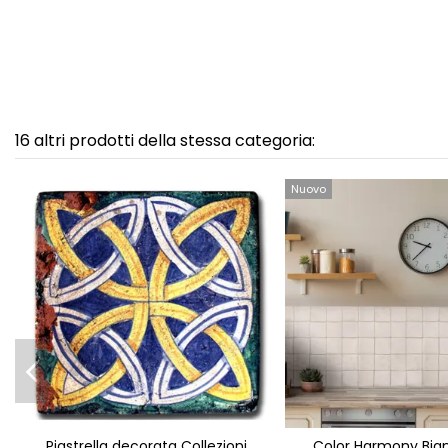
16 altri prodotti della stessa categoria:
Nuovo
Piastrella decorata Collezioni
Color Harmony Bian