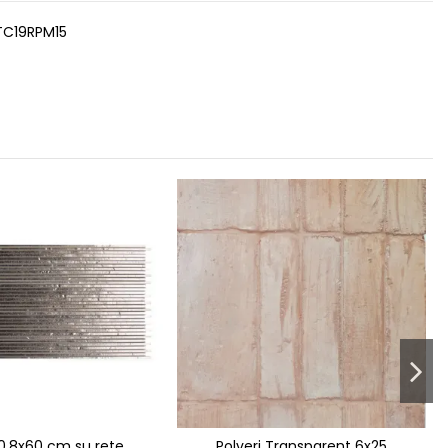
TC19RPM15
i 0,8x60 cm su rete
Polveri Transparent 6x25