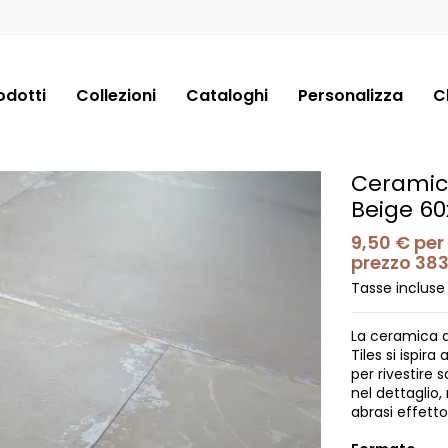
odotti
Collezioni
Cataloghi
Personalizza
C
Ceramica
Beige 60
9,50 €
per
prezzo 383
Tasse incluse
La ceramica a
Tiles si ispir
per rivestire 
nel dettaglio,
abrasi effett