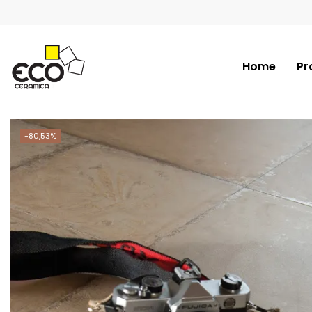
Home
Pr
-80,53%