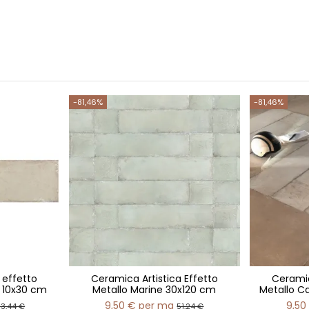
-81,46%
-81,46%
 effetto
Ceramica Artistica Effetto
Ceramic
 10x30 cm
Metallo Marine 30x120 cm
Metallo C
9,50 €
per mq
9,50
3,44 €
51,24 €