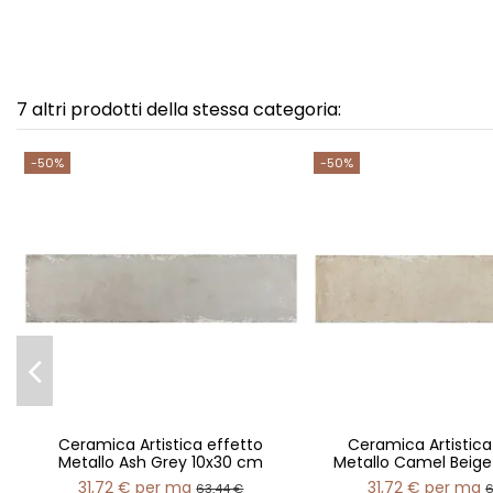
7 altri prodotti della stessa categoria:
-50%
-50%
Ceramica Artistica effetto
Ceramica Artistica
Metallo Ash Grey 10x30 cm
Metallo Camel Beige
31,72 €
per mq
31,72 €
per mq
63,44 €
6