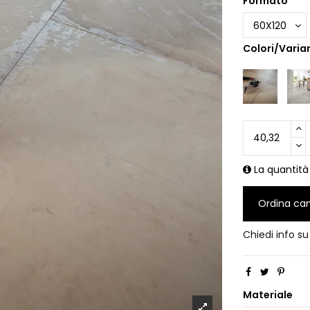
Formato
Colori/Varian
La quantità
Ordina ca
Chiedi info s
Materiale