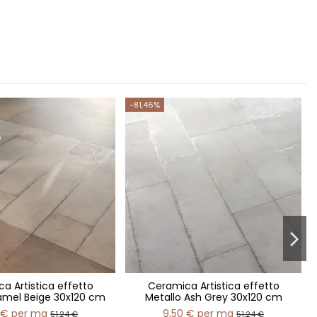
-81,46%
a Artistica effetto
Ceramica Artistica effetto
amel Beige 30x120 cm
Metallo Ash Grey 30x120 cm
 €
per mq
9,50 €
per mq
51,24 €
51,24 €