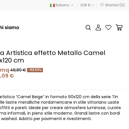
Italiano
EUR €
Wishlist (
0
)
hi siamo
 Artistica effetto Metallo Camel
x120 cm
 mq
48,80 €
-80,53%
,09 €
rtistica “Camel Beige” in formato 60x120 cm della serie Tin
a alle lastre metalliche nordamericane in stile vittoriano usate
soffitti e pareti. Ideale per creare atmosfere luminose, curate
 ma informali, in pieno stile moderno. Grandi lastre con bordi
o washed. Adatto per pavimenti e rivestimenti.