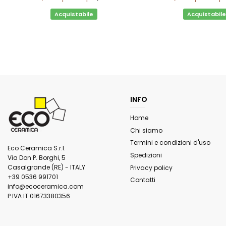
Acquistabile
Acquistabile
INFO
Home
Chi siamo
Termini e condizioni d'uso
Eco Ceramica S.r.l.
Spedizioni
Via Don P. Borghi, 5
Casalgrande (RE) - ITALY
Privacy policy
+39 0536 991701
Contatti
info@ecoceramica.com
P.IVA IT 01673380356