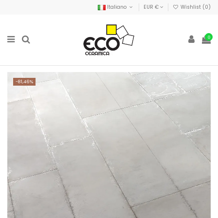
Italiano
EUR €
Wishlist (
0
)
0
-81,46%