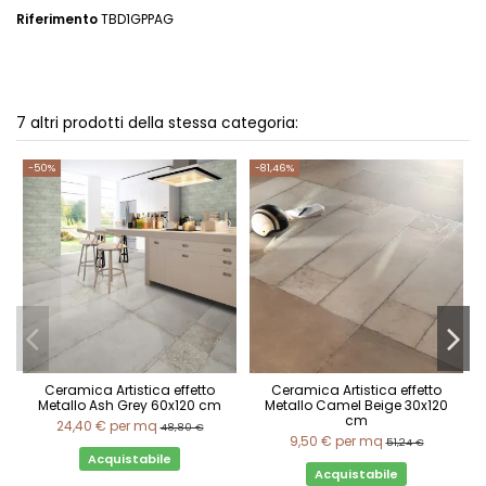
Riferimento
TBD1GPPAG
7 altri prodotti della stessa categoria:
-50%
-81,46%
Ceramica Artistica effetto
Ceramica Artistica effetto
Metallo Ash Grey 60x120 cm
Metallo Camel Beige 30x120
cm
24,40 €
per mq
48,80 €
9,50 €
per mq
51,24 €
Acquistabile
Acquistabile