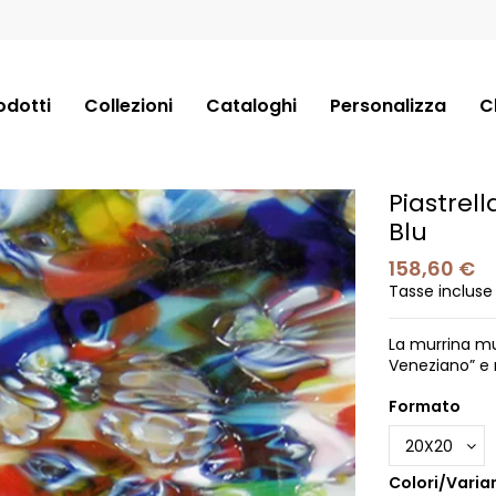
odotti
Collezioni
Cataloghi
Personalizza
C
Piastrel
Blu
158,60 €
Tasse incluse
La murrina mul
Veneziano” e
Formato
Colori/Varian