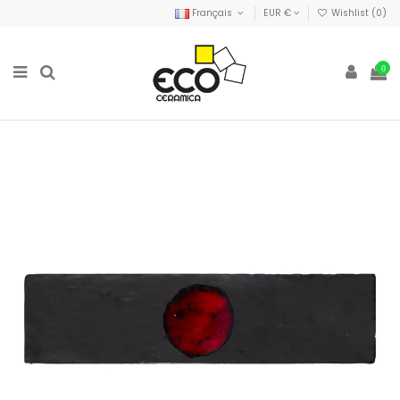
Français
EUR €
Wishlist (
0
)
0