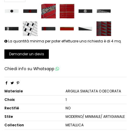
La quantità minima per poter effettuare una richiesta è di 4 mq.
Demander un devis
Chiedi info su
Whatsapp
Materiale
ARGILLA SMALTATA O DECORATA
Choix
1
Rectifié
NO
Stile
MODERNO/ MINIMALE/ ARTIGIANALE
Collection
METALLICA