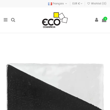
Français
EUR €
Wishlist (
0
)
0