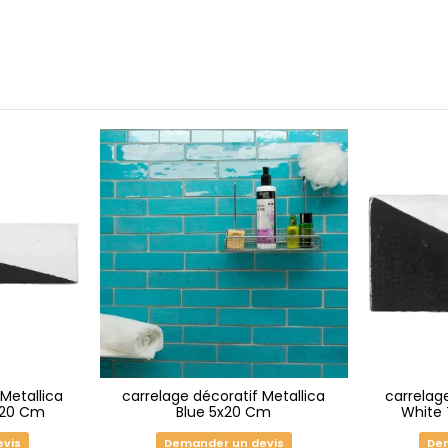
Metallica
carrelage décoratif Metallica
carrelag
x20 Cm
Blue 5x20 Cm
White 
evis
Demander un devis
Dem