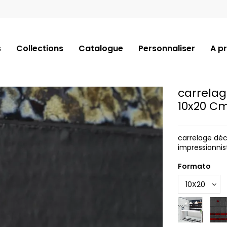
s
Collections
Catalogue
Personnaliser
A p
carrelag
10x20 C
carrelage déco
impressionnis
Formato