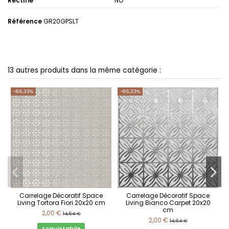
Rectifié
NO
Référence
GR20GPSLT
13 autres produits dans la même catégorie :
-86,33%
-86,33%
Carrelage Décoratif Space
Carrelage Décoratif Space
Living Tortora Fiori 20x20 cm
Living Bianco Carpet 20x20
cm
2,00 €
14,64 €
2,00 €
14,64 €
Acquistabile