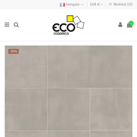
Français
EUR €
Wishlist (
0
)
0
-83%