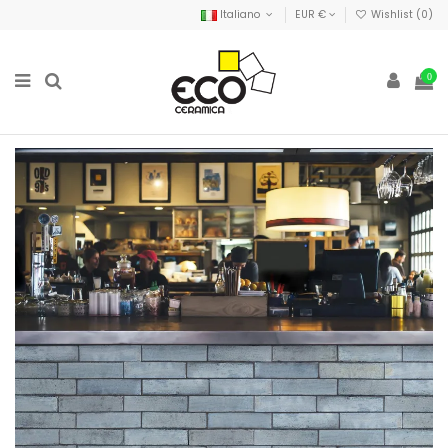
Italiano
EUR €
Wishlist (
0
)
0