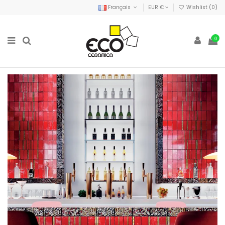
Français
EUR €
Wishlist (
0
)
0