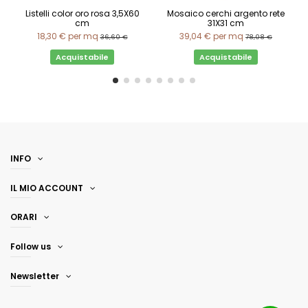
Listelli color oro rosa 3,5X60
Mosaico cerchi argento rete
cm
31X31 cm
18,30 €
per mq
39,04 €
per mq
36,60 €
78,08 €
Acquistabile
Acquistabile
INFO
IL MIO ACCOUNT
ORARI
Follow us
Newsletter