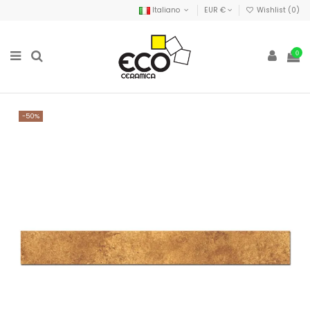
Italiano
EUR €
Wishlist (
0
)
0
-50%