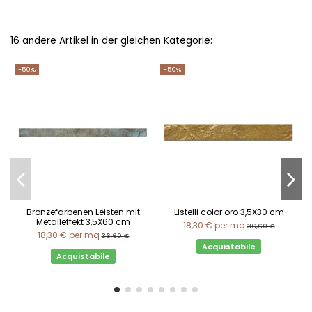
16 andere Artikel in der gleichen Kategorie:
-50%
-50%
Bronzefarbenen Leisten mit
Listelli color oro 3,5X30 cm
Metalleffekt 3,5X60 cm
18,30 €
per mq
36,60 €
18,30 €
per mq
36,60 €
Acquistabile
Acquistabile