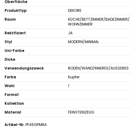
Öberfläche
Produkttyp
DEKORE
Raum
KÜCHE/BETTZIMMER/BADEZIMMER/
WOHNZIMMER
Rektifiziert
JA
Styl
MODERN/MINIMAL
Uni-Farbe
Dicke
Verwendungszweck
BODEN/WAND/INNERES/AUSSERES
Farbe
Kupfer
Wahl
1
Format
Kollektion
Material
FEINSTEINZEUG
Artikel-Nr.
PF45GPMRA