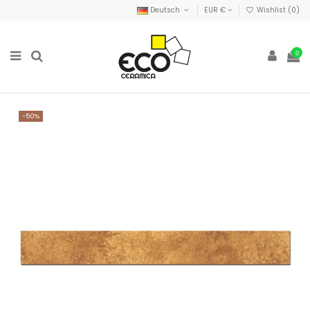
Deutsch
EUR €
Wishlist (
0
)
0
-50%