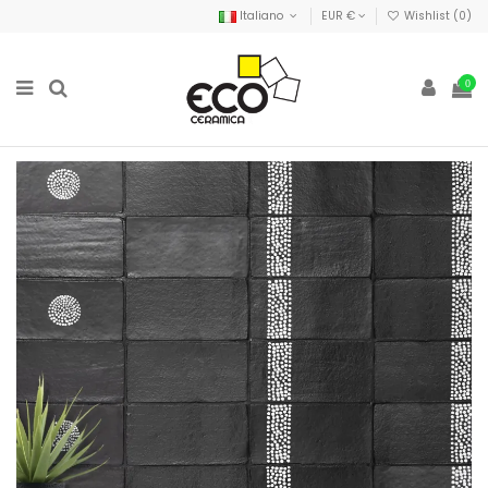
Italiano
EUR €
Wishlist (
0
)
0