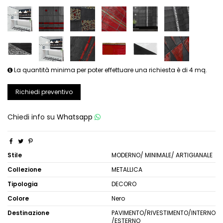
La quantità minima per poter effettuare una richiesta è di 4 mq.
Richiedi preventivo
Chiedi info su
Whatsapp
Stile
MODERNO/ MINIMALE/ ARTIGIANALE
Collezione
METALLICA
Tipologia
DECORO
Colore
Nero
Destinazione
PAVIMENTO/RIVESTIMENTO/INTERNO
/ESTERNO