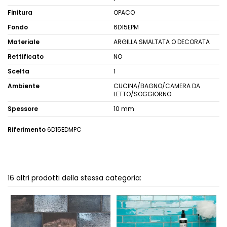
Finitura
OPACO
Fondo
6D15EPM
Materiale
ARGILLA SMALTATA O DECORATA
Rettificato
NO
Scelta
1
Ambiente
CUCINA/BAGNO/CAMERA DA
LETTO/SOGGIORNO
Spessore
10 mm
Riferimento
6D15EDMPC
16 altri prodotti della stessa categoria: