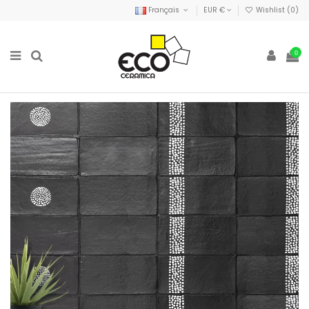
Français
EUR €
Wishlist (
0
)
0