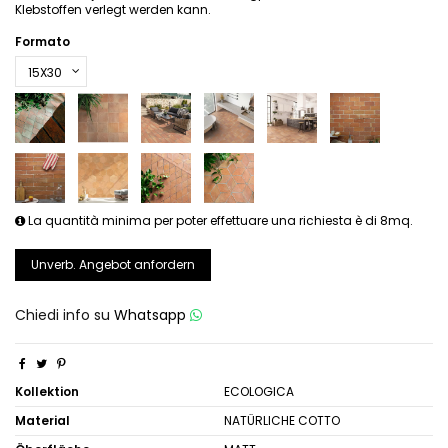
Klebstoffen verlegt werden kann.
Formato
La quantità minima per poter effettuare una richiesta è di 8mq.
Unverb. Angebot anfordern
Chiedi info su
Whatsapp
Kollektion
ECOLOGICA
Material
NATÜRLICHE COTTO