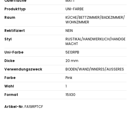
Öberfläche
MATT
Produkttyp
UNI-FARBE
Raum
KÜCHE/BETTZIMMER/BADEZIMMER/
WOHNZIMMER
Rektifiziert
NEIN
Styl
RUSTIKAL/HANDWERKLICH/HANDGE
MACHT
Uni-Farbe
5E13RPB
Dicke
20 mm
Verwendungszweck
BODEN/WAND/INNERES/AUSSERES
Farbe
Pink
Wahl
1
Format
15X30
Artikel-Nr.
FA19RPTCF