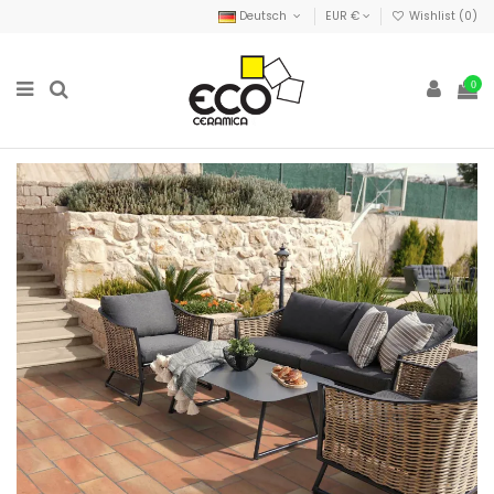
Deutsch
EUR €
Wishlist (
0
)
0