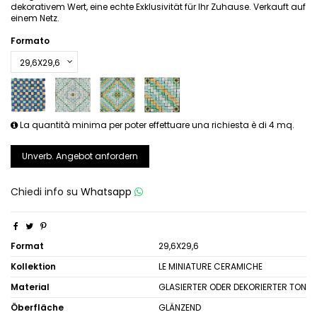
dekorativem Wert, eine echte Exklusivität für Ihr Zuhause. Verkauft auf
einem Netz.
Formato
La quantità minima per poter effettuare una richiesta è di 4 mq.
Unverb. Angebot anfordern
Chiedi info su
Whatsapp
Format
29,6X29,6
Kollektion
LE MINIATURE CERAMICHE
Material
GLASIERTER ODER DEKORIERTER TON
Öberfläche
GLÄNZEND