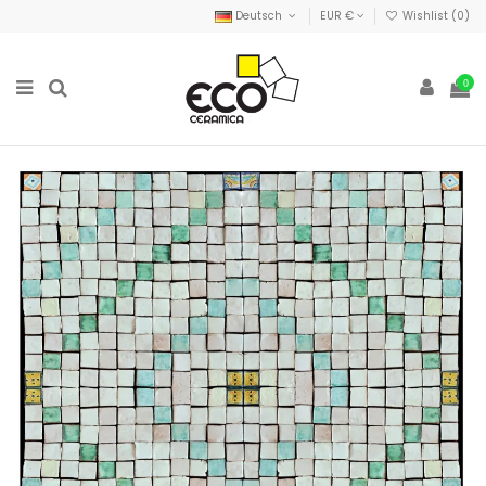
Deutsch
EUR €
Wishlist (
0
)
0