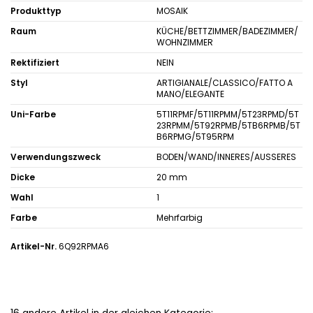
Produkttyp
MOSAIK
Raum
KÜCHE/BETTZIMMER/BADEZIMMER/
WOHNZIMMER
Rektifiziert
NEIN
Styl
ARTIGIANALE/CLASSICO/FATTO A
MANO/ELEGANTE
Uni-Farbe
5T11RPMF/5T11RPMM/5T23RPMD/5T
23RPMM/5T92RPMB/5TB6RPMB/5T
B6RPMG/5T95RPM
Verwendungszweck
BODEN/WAND/INNERES/AUSSERES
Dicke
20 mm
Wahl
1
Farbe
Mehrfarbig
Artikel-Nr.
6Q92RPMA6