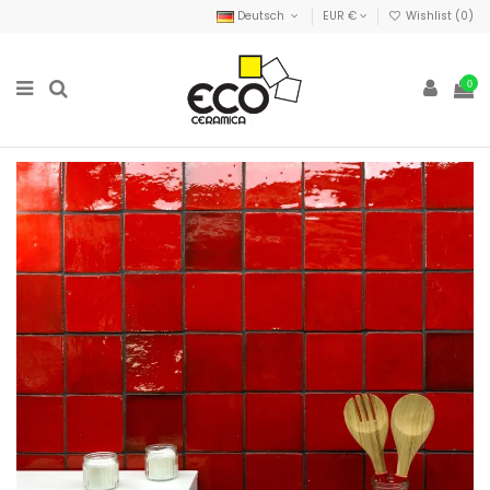
Deutsch
EUR €
Wishlist (
0
)
0