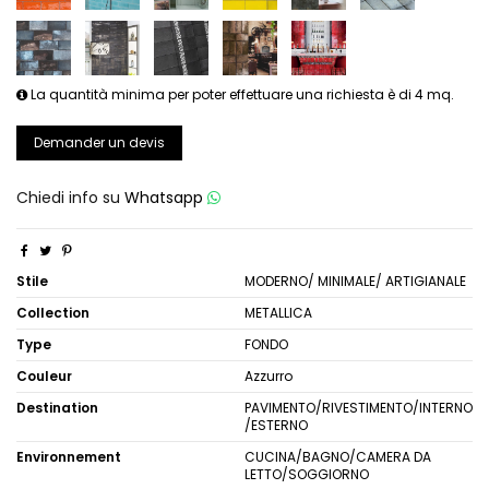
La quantità minima per poter effettuare una richiesta è di 4 mq.
Demander un devis
Chiedi info su
Whatsapp
Stile
MODERNO/ MINIMALE/ ARTIGIANALE
Collection
METALLICA
Type
FONDO
Couleur
Azzurro
Destination
PAVIMENTO/RIVESTIMENTO/INTERNO
/ESTERNO
Environnement
CUCINA/BAGNO/CAMERA DA
LETTO/SOGGIORNO