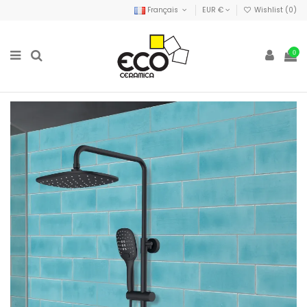
Français
EUR €
Wishlist (
0
)
0