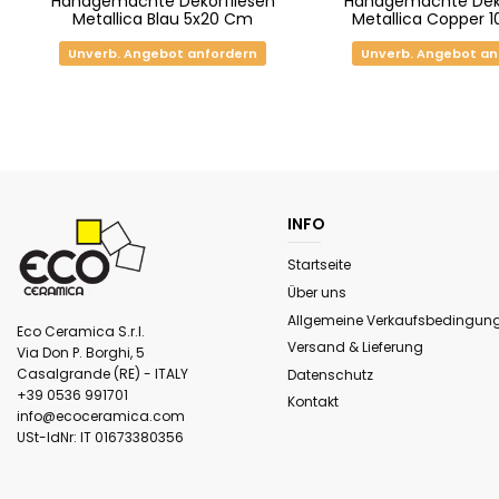
Handgemachte Dekorfliesen
Handgemachte Deko
Metallica Blau 5x20 Cm
Metallica Copper 
Unverb. Angebot anfordern
Unverb. Angebot an
INFO
Startseite
Über uns
Allgemeine Verkaufsbedingun
Eco Ceramica S.r.l.
Versand & Lieferung
Via Don P. Borghi, 5
Casalgrande (RE) - ITALY
Datenschutz
+39 0536 991701
Kontakt
info@ecoceramica.com
USt-IdNr:
IT 01673380356