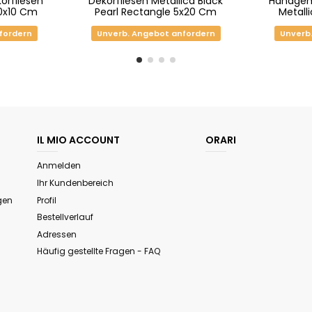
rfliesen
Dekorfliesen Metallica Black
Handgem
10x10 Cm
Pearl Rectangle 5x20 Cm
Metall
fordern
Unverb. Angebot anfordern
Unverb
IL MIO ACCOUNT
ORARI
Anmelden
Ihr Kundenbereich
gen
Profil
Bestellverlauf
Adressen
Häufig gestellte Fragen - FAQ