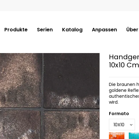
Produkte
Serien
Katalog
Anpassen
Über
Handgem
10x10 C
Die braunen h
goldene Refle
authentisches
wird.
Formato