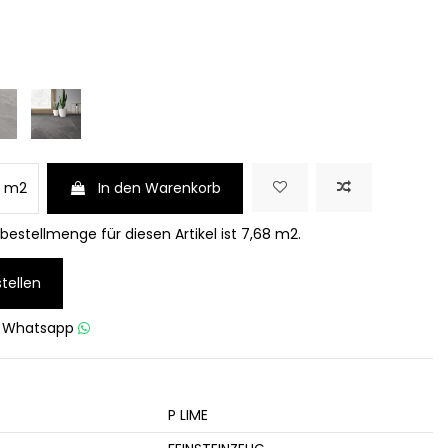
m2
In den Warenkorb
estellmenge für diesen Artikel ist 7,68 m2.
tellen
u
Whatsapp
P LIME