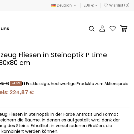
Deutsch
EUR €
Wishlist (
0
)
 uns
nzeug Fliesen in Steinoptik P Lime
 80x80 cm
80 €
Erstklassige, hochwertige Produkte zum Aktionspreis
-40%
is: 224,87 €
eug Fliesen in Steinoptik in der Farbe Antrazit und Format
ichern die Räume, in denen es aufgestellt wird, dank der
ng des Steins. Erhältlich in verschiedenen Größen, die
 kombiniert werden können.