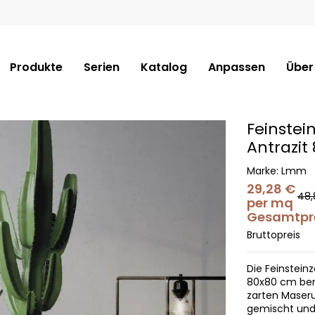
Produkte
Serien
Katalog
Anpassen
Über
Feinstei
Antrazit
Marke:
Lmm
29,28 €
48,
per mq
Gesamtpre
Bruttopreis
Die Feinsteinz
80x80 cm bere
zarten Maseru
gemischt und