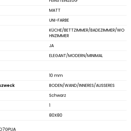
FEINSTEINZEUG
MATT
UNI-FARBE
KÜCHE/BETTZIMMER/BADEZIMMER/WO
HNZIMMER
JA
ELEGANT/MODERN/MINIMAL
10 mm
szweck
BODEN/WAND/INNERES/AUSSERES
Schwarz
1
80X80
D7GPLIA