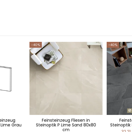
-40%
-40%
teinzeug
Feinsteinzeug Fliesen in
Feinst
P Lime Grau
Steinoptik P Lime Sand 80x80
Steinoptik
cm
32,21