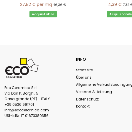
27,82 €
per mq
4,39 €
46,36 €
7,32 
Acquistabile
Acquistabile
INFO
Startseite
Über uns
Allgemeine Verkaufsbedingun
Eco Ceramica S.r.l.
Versand & Lieferung
Via Don P. Borghi, 5
Casalgrande (RE) - ITALY
Datenschutz
+39 0536 991701
Kontakt
info@ecoceramica.com
USt-IdNr:
IT 01673380356