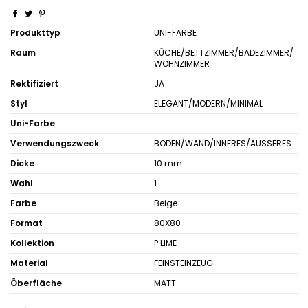
Produkttyp
UNI-FARBE
Raum
KÜCHE/BETTZIMMER/BADEZIMMER/
WOHNZIMMER
Rektifiziert
JA
Styl
ELEGANT/MODERN/MINIMAL
Uni-Farbe
Verwendungszweck
BODEN/WAND/INNERES/AUSSERES
Dicke
10 mm
Wahl
1
Farbe
Beige
Format
80X80
Kollektion
P LIME
Material
FEINSTEINZEUG
Öberfläche
MATT