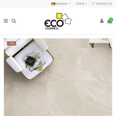
Deutsch
EUR €
Wishlist (
0
)
0
-40%