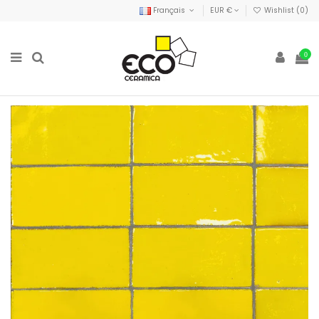
Français
EUR €
Wishlist (
0
)
0