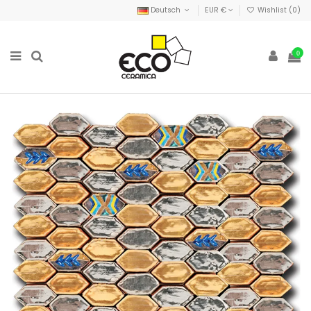
Deutsch
EUR €
Wishlist (
0
)
0