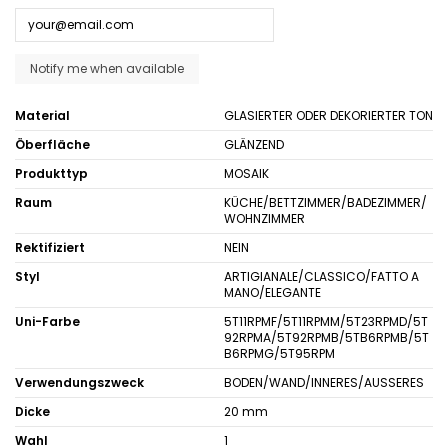
Material
GLASIERTER ODER DEKORIERTER TON
Öberfläche
GLÄNZEND
Produkttyp
MOSAIK
Raum
KÜCHE/BETTZIMMER/BADEZIMMER/
WOHNZIMMER
Rektifiziert
NEIN
Styl
ARTIGIANALE/CLASSICO/FATTO A
MANO/ELEGANTE
Uni-Farbe
5T11RPMF/5T11RPMM/5T23RPMD/5T
92RPMA/5T92RPMB/5TB6RPMB/5T
B6RPMG/5T95RPM
Verwendungszweck
BODEN/WAND/INNERES/AUSSERES
Dicke
20 mm
Wahl
1