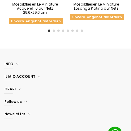
Mosaikfliesen Le Miniature
Mosaikfliesen Le Miniature
Acquerelli 6 auf Netz
Losanga Platino auf Netz
29,6X29,6 cm
Unverb. Angebot anfordern
Unverb. Angebot anfordern
INFO
IL MIO ACCOUNT
ORARI
Follow us
Newsletter